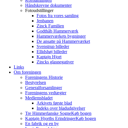
Kortsamlingen
Håndskrevne dokumenter
Fotoudstillinger
Fotos fra vores samling
Jenbanen
Zinck Familien
Godthåb Hammerværk
Hammerværkets bygninger
De ansatte på Hammerværket
Svenstrup billeder
Ellidshøj billeder
Kaptajn Hjort
Zincks glasnegativer
Links
Om foreningen
Foreningens Historie
Bestyrelsen
Generalforsamlinger
Foreningens vedtægter
Medlemsbladet
Arkivets første blad
Indeks over bladudgivelser
Tre Himmerlanske Sogne
Køb bogen
Kaptajn Hjorths Erindringer
Køb bogen
En fabrik og en by