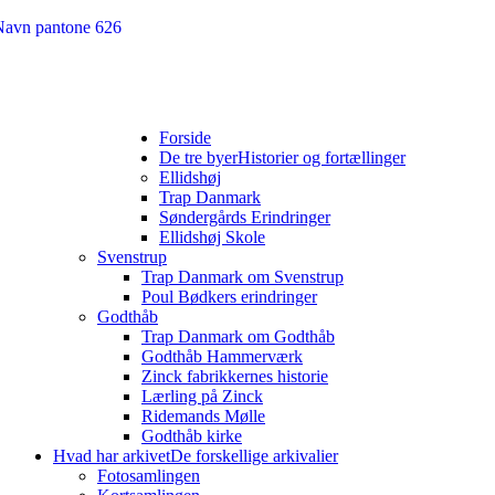
Forside
De tre byer
Historier og fortællinger
Ellidshøj
Trap Danmark
Søndergårds Erindringer
Ellidshøj Skole
Svenstrup
Trap Danmark om Svenstrup
Poul Bødkers erindringer
Godthåb
Trap Danmark om Godthåb
Godthåb Hammerværk
Zinck fabrikkernes historie
Lærling på Zinck
Ridemands Mølle
Godthåb kirke
Hvad har arkivet
De forskellige arkivalier
Fotosamlingen