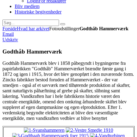
Login
For redaktører
Bliv medlem
Historiske begivenheder
Forside
Hvad har arkivet
Fotoudstillinger
Godthåb Hammerværk
Email
Udskriv
Godthåb Hammerværk
Godthåb Hammerværk blev i 1858 påbegyndt i bygningerne fra
papirfabrikken "Godthåb" Hammerværket brændte første gang i
1872 og igen i 1915, hvor det blev genopført i den nuværende form.
Zincks fabrikker bestod foruden af Hammerværket - der var
smedjen - også af et savværk med tilhørende produktion af skafter,
samt naturligvis påhæftning af grebe på skafter, slibning samt
lakering. Vandkraften har i hele fabrikkens historie været den
centrale energikilde, omend den omkring århundrede skiftet blev
suppleret af egen dampmaskine og egen elproduktion. Efter 1.
verdenskrig begyndte elektriciteten at blive den væsentligste
energikilde, men vandkraften vedblev at blive benyttet